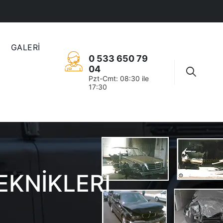
izmir
İ
GALERİ
0 533 650 79
04
Pzt-Cmt: 08:30 ile
17:30
EKNIKLERI