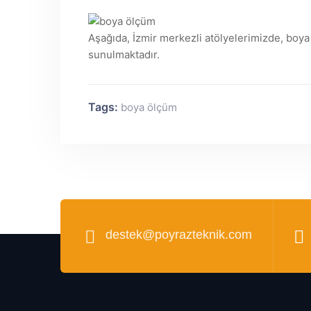
Aşağıda, İzmir merkezli atölyelerimizde, boya
sunulmaktadır.
Tags:
boya ölçüm
destek@poyrazteknik.com