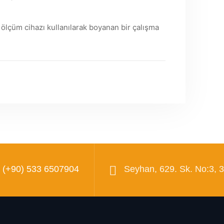
 ölçüm cihazı kullanılarak boyanan bir çalışma
(+90) 533 6507904
Seyhan, 629. Sk. No:3, 3