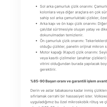
Sol arka çamurluk çizik onarımı: Çamurl
kolonlara veya diğer araçlara en çok sürt
sahip sol arka çamurluktaki çizikler, öze
Arka kapı ve ön kapı çizik onarımı: Diğe
çalı/dal sürtmesiyle oluşan yatay ve dike
dokunulmadan temizlenir.
Ön çamurluk çizik onarımı: Tekerleklerd
olduğu çizikler, panelin orijinal mikron
Motor kapağı (Kaput) çizik onarımı: Seyi
veya kasıtlı çizilmeler (anahtar çizikler
vitrini olduğundan burada yapılacak boya
gerektirir.
%85-90 Başarı oranı ve garantili işlem avant
Derin ve astar tabakasına kadar inmiş çizikl
sıfırlamak cerrahi bir hassasiyet ister. Volks
uyguladığımız bu özel mikroskobik rötuş ve çiz