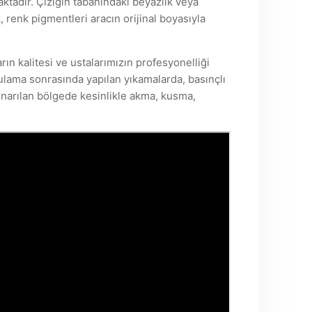
ktadır. Çiziğin tabanındaki beyazlık veya
 renk pigmentleri aracın orijinal boyasıyla
rın kalitesi ve ustalarımızın profesyonelliği
ulama sonrasında yapılan yıkamalarda, basınçlı
onarılan bölgede kesinlikle akma, kusma,