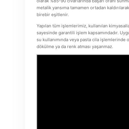
olarak %85-90 civarlarında başarı oranı sunma
metalik yansıma tamamen ortadan kaldırılarak,
birebir eşitlenir.
Yapılan tüm işlemlerimiz, kullanılan kimyasalla
sayesinde garantili işlem kapsamındadır. Uyg
su kullanımında veya pasta cila işlemlerinde 
dökülme ya da renk atması yaşanmaz.