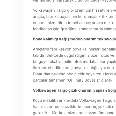
varmış algısı yaratarak ciddi bir değer kaybı
Volkswagen Taigo gibi premium hissettiren ve i
araçta, fabrika boyasının korunması kritik bi
onarımı hizmetinin temel amacı; aracın mikron
fabrikadan çıktığı orijinal standartlarda kalmas
Boya kalınlığı değişmeden onarım teknolojis
Araçların fabrikasyon boya kalınlıkları genel
tabidir. Sektörde uyguladığımız özel rötuş ve
bölgeye lokal ve milimetrik müdahaleler yapıl
ile kontrol edilen araç boya kalınlığı aynı dere
Dışarıdan bakıldığında hiçbir boya tonu farkı 
parçalar tamamen “Orijinal / Boyasız” olarak
Volkswagen Taigo çizik onarımı yapılan böl
Koyu metalik renklerdeki Volkswagen Taigo ara
hatlar üzerindeki çiziklerin onarımı, yüksek 
gerektirir. Merkezimizde aracınızın tüm panel