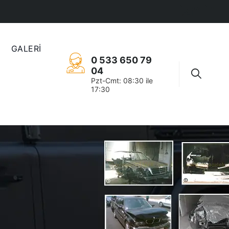
izmir
İ
GALERİ
0 533 650 79
04
Pzt-Cmt: 08:30 ile
17:30