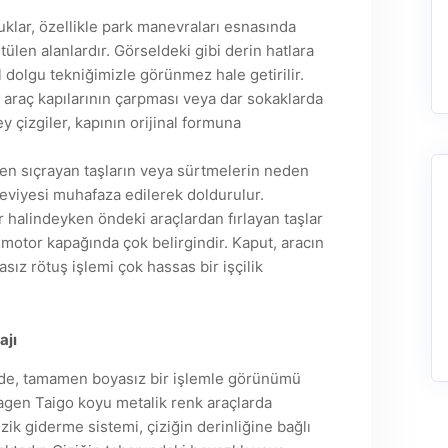
uklar, özellikle park manevraları esnasında
ülen alanlardır. Görseldeki gibi derin hatlara
l dolgu tekniğimizle görünmez hale getirilir.
r araç kapılarının çarpması veya dar sokaklarda
y çizgiler, kapının orijinal formuna
en sıçrayan taşların veya sürtmelerin neden
 seviyesi muhafaza edilerek doldurulur.
r halindeyken öndeki araçlardan fırlayan taşlar
i) motor kapağında çok belirgindir. Kaput, aracın
sız rötuş işlemi çok hassas bir işçilik
ajı
erde, tamamen boyasız bir işlemle görünümü
wagen Taigo koyu metalik renk araçlarda
ik giderme sistemi, çiziğin derinliğine bağlı