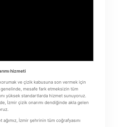
arımı hizmeti
ini korumak ve çizik kabusuna son vermek için
r genelinde, mesafe fark etmeksizin tüm
aynı yüksek standartlarda hizmet sunuyoruz.
nde, İzmir çizik onarımı dendiğinde akla gelen
oruz.
t ağımız, İzmir şehrinin tüm coğrafyasını