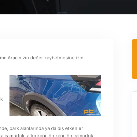
ımı: Aracınızın değer kaybetmesine izin
ik
nde, park alanlarında ya da dış etkenler
a çamurluk, arka kapı, ön kapı, ön çamurluk