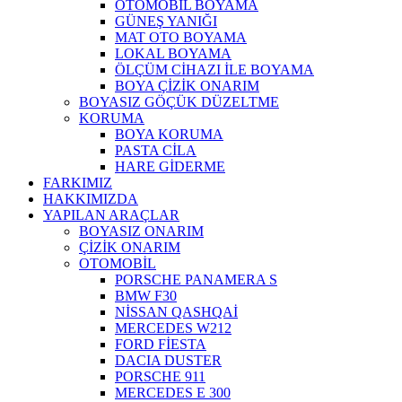
OTOMOBİL BOYAMA
GÜNEŞ YANIĞI
MAT OTO BOYAMA
LOKAL BOYAMA
ÖLÇÜM CİHAZI İLE BOYAMA
BOYA ÇİZİK ONARIM
BOYASIZ GÖÇÜK DÜZELTME
KORUMA
BOYA KORUMA
PASTA CİLA
HARE GİDERME
FARKIMIZ
HAKKIMIZDA
YAPILAN ARAÇLAR
BOYASIZ ONARIM
ÇİZİK ONARIM
OTOMOBİL
PORSCHE PANAMERA S
BMW F30
NİSSAN QASHQAİ
MERCEDES W212
FORD FİESTA
DACIA DUSTER
PORSCHE 911
MERCEDES E 300