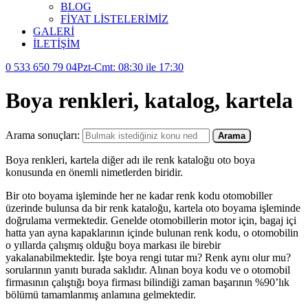
BLOG
FİYAT LİSTELERİMİZ
GALERİ
İLETİŞİM
0 533 650 79 04
Pzt-Cmt: 08:30 ile 17:30
Boya renkleri, katalog, kartela
Arama sonuçları:
Arama
Boya renkleri, kartela diğer adı ile renk kataloğu oto boya
konusunda en önemli nimetlerden biridir.
Bir oto boyama işleminde her ne kadar renk kodu otomobiller
üzerinde bulunsa da bir renk kataloğu, kartela oto boyama işleminde
doğrulama vermektedir. Genelde otomobillerin motor için, bagaj içi
hatta yan ayna kapaklarının içinde bulunan renk kodu, o otomobilin
o yıllarda çalışmış olduğu boya markası ile birebir
yakalanabilmektedir. İşte boya rengi tutar mı? Renk aynı olur mu?
sorularının yanıtı burada saklıdır. Alınan boya kodu ve o otomobil
firmasının çalıştığı boya firması bilindiği zaman başarının %90’lık
bölümü tamamlanmış anlamına gelmektedir.