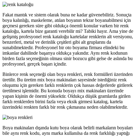
Fakat mantık ve sistem olarak buna ne kadar güvenebiliriz. Sonuçta
boya kalınlığı, maskeleme, atılan boyanın tekrar boyanabilmesi için
geçmesi gereken süre gibi oldukça önemli konular varken bir renk
kataloğu, kartela bize garanti verebilir mi? Tabiki hayır. Ama yine de
gelişmiş profesyonel renk kataloğu kartelalar renklerin alt versiyonu,
benzerleri, metal ve derinlik çeşitleri gibi alt gruplarını da
sunabilmektedir. Profesyonel bir oto boyama firması elindeki bu
imkanlar dahilinde başarıya oldukça yakındır. Aynı renk kodunun
birden fazla seçeneğinin olması sinir bozucu gibi gelse de aslında bu
profesyonel, gerçek başarı içindir.
Binlerce renk seçeneği olan boya renkleri, renk formülleri üzerinden
üretilir. Bu üretim mix boya makinaları sayesinde istediğiniz renk
oluşumu için gereken farklı renklerin çok hassas değerlerde girilerek
üretilmesi işlemidir. Bu konuda boyayı mix makinaları üzerinde
yapan kişinin de önemi yüksektir. Oldukça düşük gramlarda girilen
farklı renklerden birini fazla veya eksik girmesi katalog, kartela
üzerindeki renkten farklı bir renk çıkmasına neden olabilmektedir.
Boya makinaları dışında kutu boya olarak belirli markaların boyaları
bile aynı renk kodu, aynı marka kullanılsa da renk farklılığı yaptığı