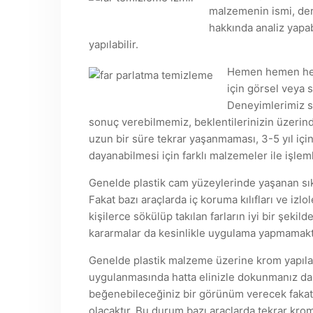
malzemenin ismi, der
hakkında analiz yapab
yapılabilir.
Hemen hemen her f
için görsel veya 
Deneyimlerimiz s
sonuç verebilmemiz, beklentilerinizin üzerin
uzun bir süre tekrar yaşanmaması, 3-5 yıl içi
dayanabilmesi için farklı malzemeler ile işle
Genelde plastik cam yüzeylerinde yaşanan sık
Fakat bazı araçlarda iç koruma kılıfları ve iz
kişilerce sökülüp takılan farların iyi bir şek
kararmalar da kesinlikle uygulama yapmamakt
Genelde plastik malzeme üzerine krom yapılan
uygulanmasında hatta elinizle dokunmanız da
beğenebileceğiniz bir görünüm verecek fakat 
olacaktır. Bu durum bazı araçlarda tekrar krom