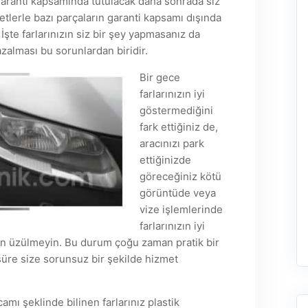
 garanti kapsamında tutulacak daha sonrada siz
etlerle bazı parçaların garanti kapsamı dışında
İşte farlarınızın siz bir şey yapmasanız da
zalması bu sorunlardan biridir.
Bir gece
farlarınızın iyi
göstermediğini
fark ettiğiniz de,
aracınızı park
ettiğinizde
göreceğiniz kötü
görüntüde veya
vize işlemlerinde
farlarınızın iyi
men üzülmeyin. Bu durum çoğu zaman pratik bir
süre size sorunsuz bir şekilde hizmet
 camı şeklinde bilinen farlarınız plastik