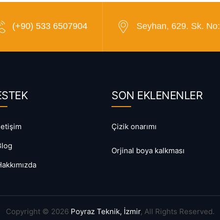
(+90) 533 6507904
Seyhan, 629. Sk. No:
ESTEK
SON EKLENENLER
letişim
Çizik onarımı
Blog
Orjinal boya kalkması
Hakkımızda
Copyright © 2026
Poyraz Teknik, İzmir
, All Rights Reserved.