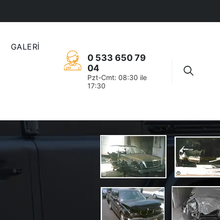
izmir
İ
GALERİ
0 533 650 79
04
Pzt-Cmt: 08:30 ile
17:30