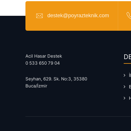
destek@poyrazteknik.com
D
Acil Hasar Destek
0 533 650 79 04
İ
Seyhan, 629. Sk. No:3, 35380
Buca/İzmir