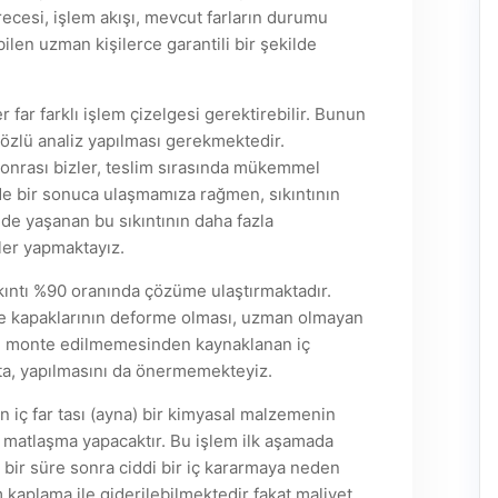
ecesi, işlem akışı, mevcut farların durumu
ilen uzman kişilerce garantili bir şekilde
ar farklı işlem çizelgesi gerektirebilir. Bunun
sözlü analiz yapılması gerekmektedir.
onrası bizler, teslim sırasında mükemmel
de bir sonuca ulaşmamıza rağmen, sıkıntının
nde yaşanan bu sıkıntının daha fazla
mler yapmaktayız.
ıntı %90 oranında çözüme ulaştırmaktadır.
lole kapaklarının deforme olması, uzman olmayan
ilde monte edilmemesinden kaynaklanan iç
a, yapılmasını da önermemekteyiz.
 iç far tası (ayna) bir kimyasal malzemenin
 matlaşma yapacaktır. Bu işlem ilk aşamada
bir süre sonra ciddi bir iç kararmaya neden
 kaplama ile giderilebilmektedir fakat maliyet