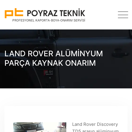
Skip
to
content
LAND ROVER ALÜMINYUM
PARÇA KAYNAK ONARIM
Land Rover Discovery
TD5 arasın alüminyum