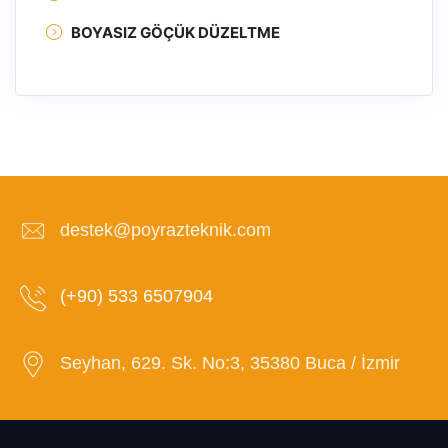
BOYASIZ GÖÇÜK DÜZELTME
destek@poyrazteknik.com
(+90) 533 6507904
Seyhan, 629. Sk. No:3, 35380 Buca / İzmir