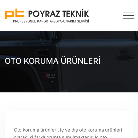
Skip
to
content
OTO KORUMA ÜRÜNLERI
Oto koruma ürünleri, iç ve dış oto koruma ürünleri
olarak iki farklı grupta sunulmaktadır. İç oto