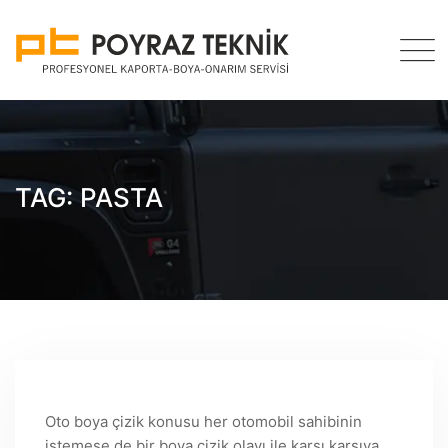
Skip
to
content
TAG: PASTA
Oto boya çizik konusu her otomobil sahibinin
istemese de bir boya çizik olayı ile karşı karşıya