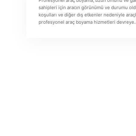
Profesyonel araç boyama, uzun ömürlü ve gar
sahipleri için aracın görünümü ve durumu oldu
koşulları ve diğer dış etkenler nedeniyle araçl
profesyonel araç boyama hizmetleri devreye