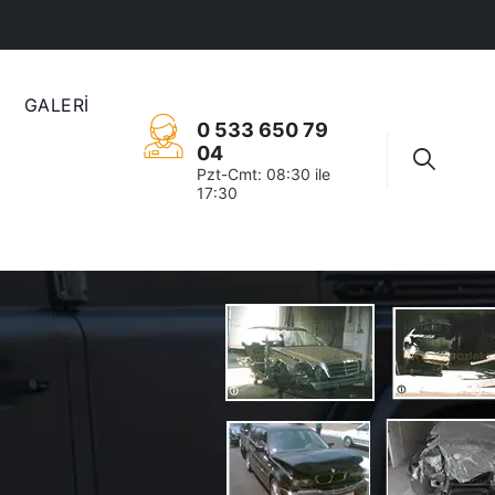
izmir
İ
GALERİ
0 533 650 79
04
Pzt-Cmt: 08:30 ile
17:30