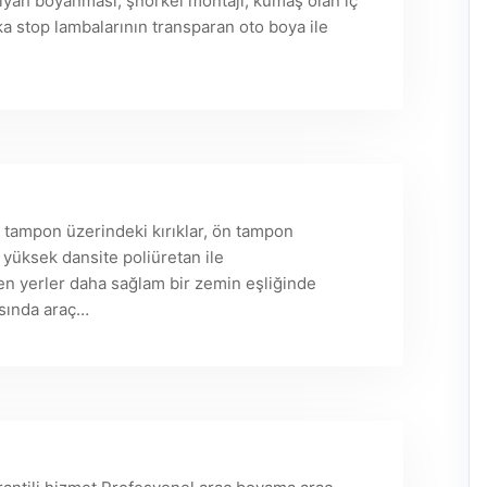
siyah boyanması, şnorkel montajı, kumaş olan iç
a stop lambalarının transparan oto boya ile
tampon üzerindeki kırıklar, ön tampon
 yüksek dansite poliüretan ile
ren yerler daha sağlam bir zemin eşliğinde
asında araç…