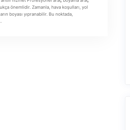
antili hizmet Profesyonel araç boyama araç
kça önemlidir. Zamanla, hava koşulları, yol
arın boyası yıpranabilir. Bu noktada,
…